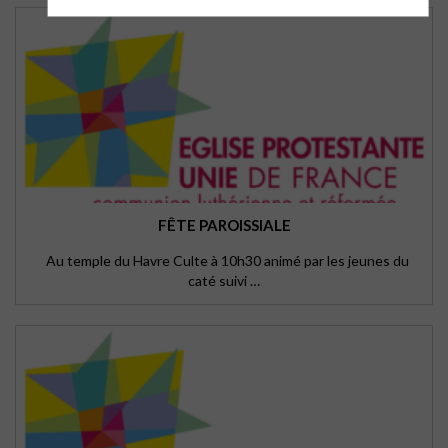
FÊTE PAROISSIALE
Au temple du Havre Culte à 10h30 animé par les jeunes du
caté suivi …