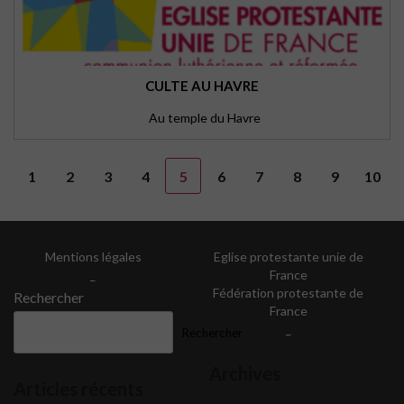
CULTE AU HAVRE
Au temple du Havre
1
2
3
4
5
6
7
8
9
10
Mentions légales
Eglise protestante unie de
_
France
Fédération protestante de
Rechercher
France
_
Rechercher
Archives
Articles récents