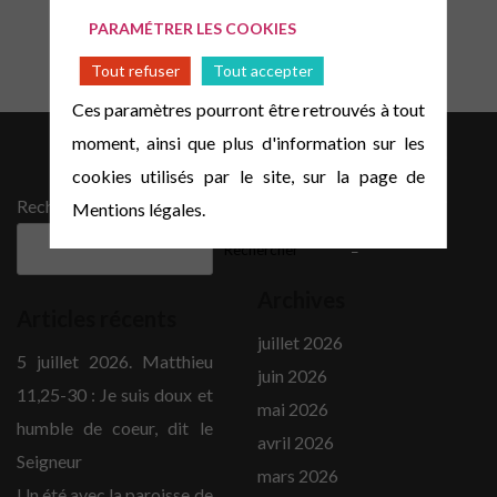
PARAMÉTRER LES COOKIES
Tout refuser
Tout accepter
Ces paramètres pourront être retrouvés à tout
moment, ainsi que plus d'information sur les
Mentions légales
Eglise protestante unie de
cookies utilisés par le site, sur la page de
_
France
Fédération protestante de
Rechercher
Mentions légales.
France
_
Rechercher
Archives
Articles récents
juillet 2026
5 juillet 2026. Matthieu
juin 2026
11,25-30 : Je suis doux et
mai 2026
humble de coeur, dit le
avril 2026
Seigneur
mars 2026
Un été avec la paroisse de