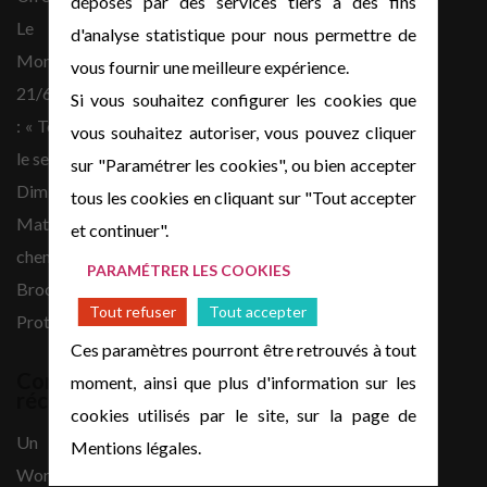
déposés par des services tiers à des fins
février 2026
Le Havre Etretat
d'analyse statistique pour nous permettre de
décembre 2025
Montivilliers
vous fournir une meilleure expérience.
novembre 2025
21/6/26 : Matthieu 6.1-4
Si vous souhaitez configurer les cookies que
octobre 2025
: « Ton Père, qui voit dans
vous souhaitez autoriser, vous pouvez cliquer
août 2022
le secret »
sur "Paramétrer les cookies", ou bien accepter
juillet 2021
Dim 14 juin 2026 :
tous les cookies en cliquant sur "Tout accepter
avril 2021
Matthieu 5,1-12 : Le
et continuer".
mars 2021
chemin du bonheur
novembre 2020
PARAMÉTRER LES COOKIES
Brocante de l’Eglise
mai 2020
Tout refuser
Tout accepter
Protestante de Le Havre
avril 2020
Ces paramètres pourront être retrouvés à tout
mars 2020
Commentaires
moment, ainsi que plus d'information sur les
récents
février 2020
cookies utilisés par le site, sur la page de
septembre 2019
Un commentateur
Mentions légales.
avril 2019
WordPress
sur
Bonjour