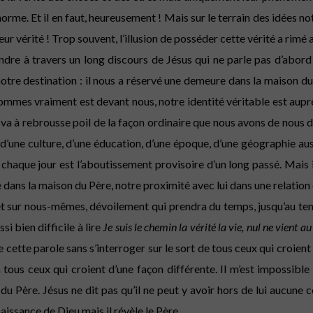
la norme. Et il en faut, heureusement ! Mais sur le terrain des idées n
r vérité ! Trop souvent, l’illusion de posséder cette vérité a rimé a
endre à travers un long discours de Jésus qui ne parle pas d’abord
notre destination : il nous a réservé une demeure dans la maison du 
sommes vraiment est devant nous, notre identité véritable est auprè
va à rebrousse poil de la façon ordinaire que nous avons de nous d
 d’une culture, d’une éducation, d’une époque, d’une géographie aus
, chaque jour est l’aboutissement provisoire d’un long passé. Mais 
e dans la maison du Père, notre proximité avec lui dans une relation
 sur nous-mêmes, dévoilement qui prendra du temps, jusqu’au temps
si bien difficile à lire
Je suis le chemin la vérité la vie, nul ne vient 
e cette parole sans s’interroger sur le sort de tous ceux qui croient
tous ceux qui croient d’une façon différente. Il m’est impossible 
du Père. Jésus ne dit pas qu’il ne peut y avoir hors de lui aucune
naissance de Dieu mais il révèle le Père.