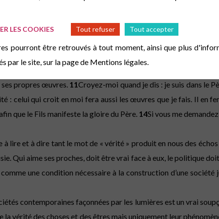
it : « Seigneur, nous ne savons pas où tu vas. Comment en connaîtr
nt au Père autrement que par moi.
7
Si vous me connaissez, vous con
R LES COOKIES
Tout refuser
Tout accepter
s pourront être retrouvés à tout moment, ainsi que plus d'infor
 cela nous suffira. »
9
Jésus lui répondit : « Il y a si longtemps que
és par le site, sur la page de
Mentions légales.
tre-nous le Père” ?
10
Ne crois-tu pas que je suis dans le Père et que
t ses propres œuvres.
11
Croyez-moi quand je dis : je suis dans le P
érité : celui qui croit en moi fera aussi les œuvres que je fais. Il e
fin que le Fils manifeste la gloire du Père.
14
Si vous me demandez q
cile à lire et à dire tant le mot de « vérité » produit en nous des éc
ie. Qui aime ses proches, doit être vrai face à eux, le politique doit
 comme une condition nécessaire à la construction d’une société jus
étés contemporaines façonnées par les lumières est un vrai soupçon
re la vérité des choses et des êtres mais uniquement leur phénomène