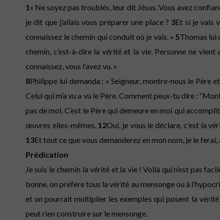
1
« Ne soyez pas troublés, leur dit Jésus. Vous avez confia
je dit que j’allais vous préparer une place ?
3
Et si je vais
connaissez le chemin qui conduit où je vais. »
5
Thomas lui d
chemin, c’est-à-dire la vérité et la vie. Personne ne vie
connaissez, vous l’avez vu. »
8
Philippe lui demanda : « Seigneur, montre-nous le Père et
Celui qui m’a vu a vu le Père. Comment peux-tu dire : “Mon
pas de moi. C’est le Père qui demeure en moi qui accompli
œuvres elles-mêmes.
12
Oui, je vous le déclare, c’est la v
13
Et tout ce que vous demanderez en mon nom, je le ferai, a
Prédication
Je suis le chemin la vérité et la vie ! Voilà qui n’est pas fa
bonne, on préfère tous la vérité au mensonge ou à l’hypocris
et on pourrait multiplier les exemples qui posent la vérité
peut rien construire sur le mensonge.