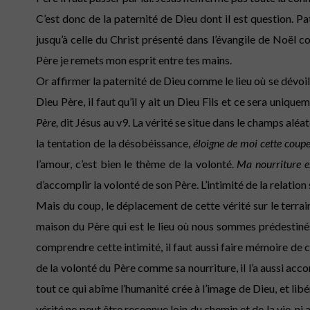
C’est donc de la paternité de Dieu dont il est question. Pat
jusqu’à celle du Christ présenté dans l’évangile de Noël c
Père je remets mon esprit entre tes mains.
Or affirmer la paternité de Dieu comme le lieu où se dévoile
Dieu Père, il faut qu’il y ait un Dieu Fils et ce sera uni
Père,
dit Jésus au v9. La vérité se situe dans le champs aléa
la tentation de la désobéissance,
éloigne de moi cette coupe
l’amour, c’est bien le thème de la volonté.
Ma nourriture e
d’accomplir la volonté de son Père. L’intimité de la relation
Mais du coup, le déplacement de cette vérité sur le terrain
maison du Père qui est le lieu où nous sommes prédestinés
comprendre cette intimité, il faut aussi faire mémoire de cet
de la volonté du Père comme sa nourriture, il l’a aussi acco
tout ce qui abîme l’humanité crée à l’image de Dieu, et libé
vérité ne peut être reconnue loin du chemin et de la vie, ni