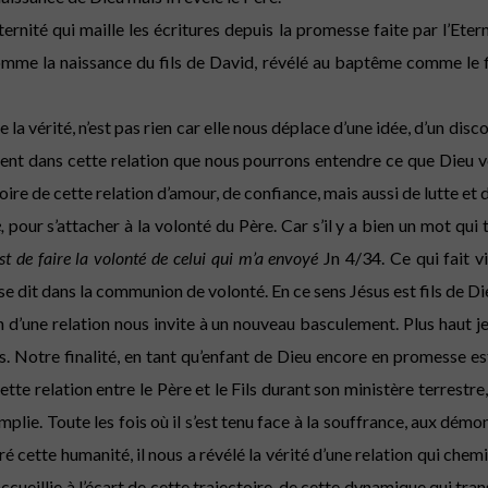
ernité qui maille les écritures depuis la promesse faite par l’Eternel
omme la naissance du fils de David, révélé au baptême comme le fi
 la vérité, n’est pas rien car elle nous déplace d’une idée, d’un disc
quement dans cette relation que nous pourrons entendre ce que Dieu 
toire de cette relation d’amour, de confiance, mais aussi de lutte e
,
pour s’attacher à la volonté du Père. Car s’il y a bien un mot qui tr
st de faire la volonté de celui qui m’a envoyé
Jn 4/34. Ce qui fait v
 se dit dans la communion de volonté. En ce sens Jésus est fils de Di
 d’une relation nous invite à un nouveau basculement. Plus haut je
. Notre finalité, en tant qu’enfant de Dieu encore en promesse est
te relation entre le Père et le Fils durant son ministère terrestre, 
mplie. Toute les fois où il s’est tenu face à la souffrance, aux démo
ré cette humanité, il nous a révélé la vérité d’une relation qui chem
 accueillie à l’écart de cette trajectoire, de cette dynamique qui tr