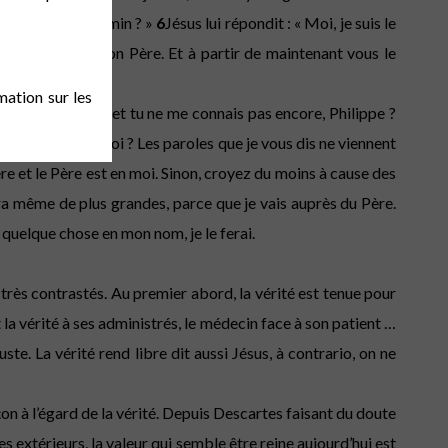
ions-nous le chemin ? »
6
Jésus lui répondit : « Moi, je suis le
naîtrez aussi mon Père. Et à partir de maintenant vous le
mation sur les
 je suis avec vous et tu ne me connais pas encore, Philippe ?
 le Père est en moi ? Les paroles que je vous dis ne viennent
ère et le Père est en moi. Sinon, croyez du moins à cause des
n fera même de plus grandes, parce que je vais auprès du Père.
uelque chose en mon nom, je le ferai.
hos très contrastés. Au premier abord, la vérité est tenue pour
 la vérité à ses administrés, le médecin face à son patient …
te. La vérité rend libre dit aussi Jésus, à contrario, on ne
 à l’égard de la vérité. Depuis Descartes faisant du doute
s extérieurs, la valeur qui semble être reine aujourd’hui est