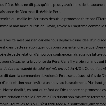
du Père. Jésus ne dit pas qu’il ne peut y avoir hors de lui aucune
naissance de Dieu mais il révèle le Père.
ernité qui maille les écritures depuis la promesse faite par l’Eternel
omme la naissance du fils de David, révélé au baptême comme le fi
 la vérité, n’est pas rien car elle nous déplace d’une idée, d’un disc
quement dans cette relation que nous pourrons entendre ce que Dieu 
toire de cette relation d’amour, de confiance, mais aussi de lutte e
,
pour s’attacher à la volonté du Père. Car s’il y a bien un mot qui tr
st de faire la volonté de celui qui m’a envoyé
Jn 4/34. Ce qui fait v
 se dit dans la communion de volonté. En ce sens Jésus est fils de Di
 d’une relation nous invite à un nouveau basculement. Plus haut je
. Notre finalité, en tant qu’enfant de Dieu encore en promesse est
te relation entre le Père et le Fils durant son ministère terrestre, 
mplie. Toute les fois où il s’est tenu face à la souffrance, aux démo