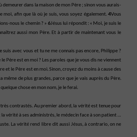
où demeurer dans la maison de mon Père ; sinon vous aurais-
de moi, afin que là où je suis, vous soyez également.
4
Vous
ions-nous le chemin ? »
6
Jésus lui répondit : « Moi, je suis le
naîtrez aussi mon Père. Et à partir de maintenant vous le
 je suis avec vous et tu ne me connais pas encore, Philippe ?
 le Père est en moi ? Les paroles que je vous dis ne viennent
ère et le Père est en moi. Sinon, croyez du moins à cause des
n fera même de plus grandes, parce que je vais auprès du Père.
uelque chose en mon nom, je le ferai.
hos très contrastés. Au premier abord, la vérité est tenue pour
 la vérité à ses administrés, le médecin face à son patient …
te. La vérité rend libre dit aussi Jésus, à contrario, on ne