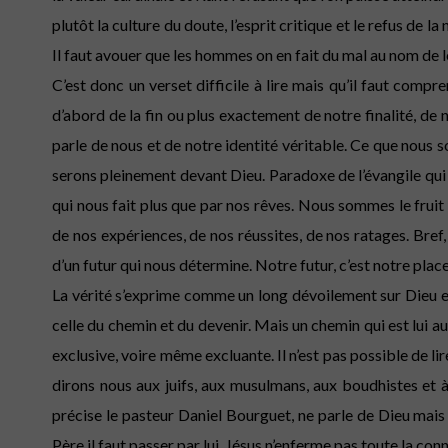
plutôt la culture du doute, l’esprit critique et le refus de 
Il faut avouer que les hommes on en fait du mal au nom de leu
C’est donc un verset difficile à lire mais qu’il faut compr
d’abord de la fin ou plus exactement de notre finalité, de 
parle de nous et de notre identité véritable. Ce que nous 
serons pleinement devant Dieu. Paradoxe de l’évangile qui 
qui nous fait plus que par nos rêves. Nous sommes le fruit
de nos expériences, de nos réussites, de nos ratages. Bref
d’un futur qui nous détermine. Notre futur, c’est notre plac
La vérité s’exprime comme un long dévoilement sur Dieu et
celle du chemin et du devenir. Mais un chemin qui est lui aus
exclusive, voire même excluante. Il n’est pas possible de lir
dirons nous aux juifs, aux musulmans, aux boudhistes et à 
précise le pasteur Daniel Bourguet, ne parle de Dieu mais 
Père il faut passer par lui. Jésus n’enferme pas toute la con