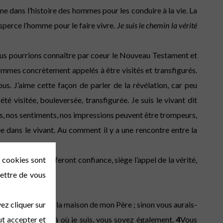
ine dans l’histoire des hommes pour les conduire à la vie. La
ansperce l’homme pour le faire vivre.
Je suis le chemin la vérité
s, nous pourrions connaître par coeur le Nouveau Testament et
 sommes concrètement appelés à être visités et transfigurés.
ous. J’aime cette façon de parler de la révélation, car peu
té visitée, bouleversée, transfigurée. Je suis le vivant dit
ns, nos sentiments, nos impressions peuvent être trompeurs,
née dans le vivant. Au comment il y a une rencontre entre la
 femmes qui lui feront confiance, siège l’appel de la vérité,
s cookies sont
 la vie. Amen
mettre de vous
ez cliquer sur
où demeurer dans la maison de mon Père ; sinon vous aurais-
ut accepter et
de moi, afin que là où je suis, vous soyez également.
4
Vous