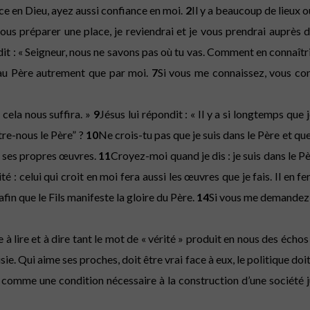
nce en Dieu, ayez aussi confiance en moi.
2
Il y a beaucoup de lieux 
 vous préparer une place, je reviendrai et je vous prendrai auprès 
it : « Seigneur, nous ne savons pas où tu vas. Comment en connaîtr
nt au Père autrement que par moi.
7
Si vous me connaissez, vous con
 cela nous suffira. »
9
Jésus lui répondit : « Il y a si longtemps que
tre-nous le Père” ?
10
Ne crois-tu pas que je suis dans le Père et que
t ses propres œuvres.
11
Croyez-moi quand je dis : je suis dans le P
érité : celui qui croit en moi fera aussi les œuvres que je fais. Il e
fin que le Fils manifeste la gloire du Père.
14
Si vous me demandez q
cile à lire et à dire tant le mot de « vérité » produit en nous des éc
ie. Qui aime ses proches, doit être vrai face à eux, le politique doit
 comme une condition nécessaire à la construction d’une société jus