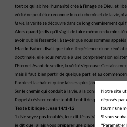
tout ce qui abîme l’humanité crée à l’image de Dieu, et libé
vérité ne peut être reconnue loin du chemin et de la vie, ni
la vie,
la vérité se découvre dans ce long cheminement qui f
Alors quand je dis qu’il s’agit de faire mémoire du ministèr
avoir oublié l’essentiel, à savoir que nous sommes appelés 
Martin Buber disait que faire l’expérience d’une révélatio
doctrinale, elle nous renvoie à une compréhension existenti
l’Eternel. Avant de se dire, la vérité s’éprouve. Certains
mais il faut bien partir de quelque part, et au commencemen
Parole et la chair et qui ne laissera plus jamais la chair en so
Sur le chemin qui conduit à la vie, à la connaissance d’un D
Notre site ut
l’appel à résister contre l’oubli. L’oubli de quoi ? D’être s
déposés par d
Texte biblique : Jean 14/1-12
fournir une m
1
« Ne soyez pas troublés, leur dit Jésus. Vous avez confia
Si vous souha
je dit que j’allais vous préparer une place ?
3
"Paramétrer l
Et si je vais