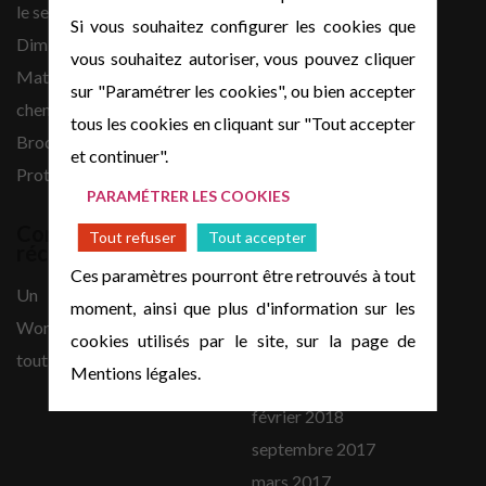
le secret »
Si vous souhaitez configurer les cookies que
juillet 2021
Dim 14 juin 2026 :
vous souhaitez autoriser, vous pouvez cliquer
avril 2021
Matthieu 5,1-12 : Le
sur "Paramétrer les cookies", ou bien accepter
mars 2021
chemin du bonheur
tous les cookies en cliquant sur "Tout accepter
novembre 2020
Brocante de l’Eglise
et continuer".
mai 2020
Protestante de Le Havre
avril 2020
PARAMÉTRER LES COOKIES
mars 2020
Commentaires
Tout refuser
Tout accepter
récents
février 2020
Ces paramètres pourront être retrouvés à tout
septembre 2019
Un commentateur
moment, ainsi que plus d'information sur les
avril 2019
WordPress
sur
Bonjour
cookies utilisés par le site, sur la page de
octobre 2018
tout le monde !
Mentions légales.
septembre 2018
février 2018
septembre 2017
mars 2017