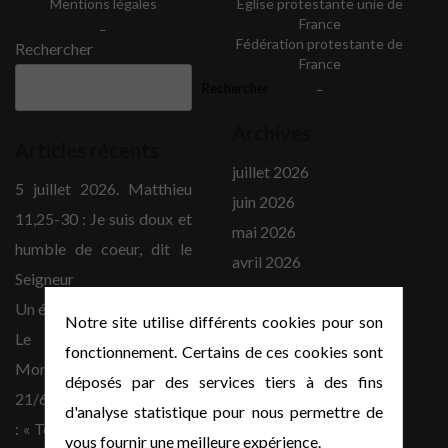
Mentions légales
Eglise protestante unie de
_
France
Fédération protestante de
Rechercher
France
_
Rechercher
Archives
Articles récents
juillet 2026
5 juillet 2026. Matthieu
juin 2026
11,25-30 : Je suis doux et
mai 2026
humble de coeur, dit le
avril 2026
Seigneur
mars 2026
Un été avec la paroisse de
Notre site utilise différents cookies pour son
février 2026
Le Havre Etretat
fonctionnement. Certains de ces cookies sont
décembre 2025
Montivilliers
déposés par des services tiers à des fins
novembre 2025
21/6/26 : Matthieu 6.1-4
d'analyse statistique pour nous permettre de
octobre 2025
: « Ton Père, qui voit dans
vous fournir une meilleure expérience.
août 2022